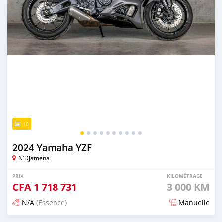
10
2024 Yamaha YZF
N'Djamena
PRIX
KILOMÉTRAGE
CFA
1 718 731
3 000 KM
N/A
(Essence)
Manuelle