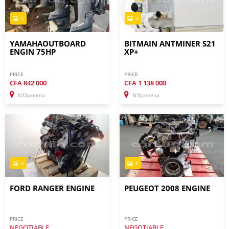
5
4
YAMAHAOUTBOARD
BITMAIN ANTMINER S21
ENGIN 75HP
XP+
PRICE
PRICE
CFA
842 000
CFA
1 138 000
N'Djamena
N'Djamena
6
8
FORD RANGER ENGINE
PEUGEOT 2008 ENGINE
PRICE
PRICE
NEGOTIABLE
NEGOTIABLE