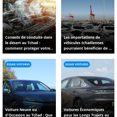
Conseils de conduite dans
Les importations de
le désert au Tchad :
véhicules tchadiennes
comment protéger votre
pourraient bénéficier de la
véhicule dans des
suspension par le
conditions extrêmes
Cameroun des règles de
suivi des marchandises
ESSAIS VOITURES
ESSAIS VOITURES
Voiture Neuve ou
Voitures Économiques
d'Occasion au Tchad : Que
pour les Longs Trajets au