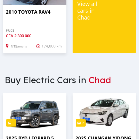
View all
cars in
2010 TOYOTA RAV4
Chad
PRICE
CFA
2 300 000
174,000 km
N'Djamena
Buy Electric Cars in
Chad
3
2
2025 BYD LEOPARD 5
2025 CHANGAN YIDONG