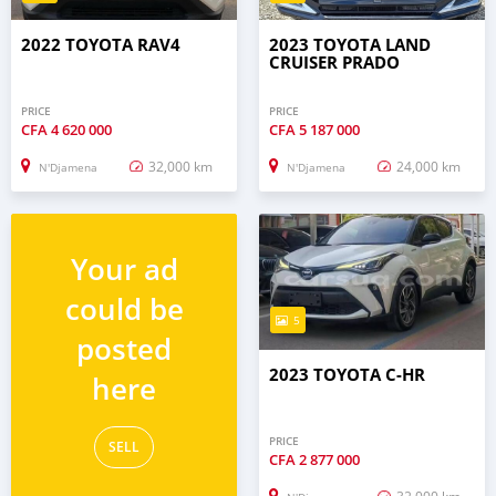
2022 TOYOTA RAV4
2023 TOYOTA LAND
CRUISER PRADO
PRICE
PRICE
CFA
4 620 000
CFA
5 187 000
32,000 km
24,000 km
N'Djamena
N'Djamena
Your ad
could be
5
posted
2023 TOYOTA C-HR
here
PRICE
SELL
CFA
2 877 000