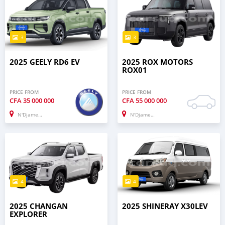
3
3
2025 GEELY RD6 EV
2025 ROX MOTORS
ROX01
PRICE FROM
PRICE FROM
CFA
35 000 000
CFA
55 000 000
N'Djamena
N'Djamena
4
4
2025 CHANGAN
2025 SHINERAY X30LEV
EXPLORER