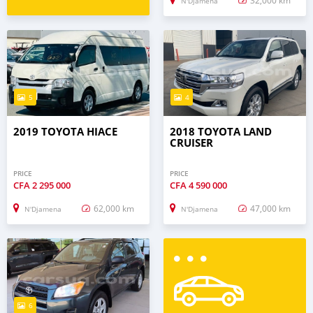
32,000 km
N'Djamena
5
4
2019 TOYOTA HIACE
2018 TOYOTA LAND
CRUISER
PRICE
PRICE
CFA
2 295 000
CFA
4 590 000
62,000 km
47,000 km
N'Djamena
N'Djamena
6