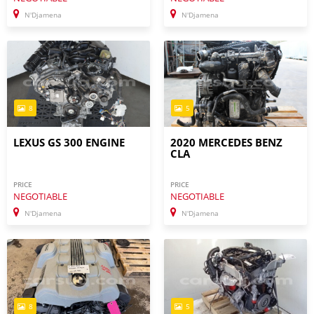
N'Djamena
N'Djamena
8
5
LEXUS GS 300 ENGINE
2020 MERCEDES BENZ
CLA
PRICE
PRICE
NEGOTIABLE
NEGOTIABLE
N'Djamena
N'Djamena
8
5