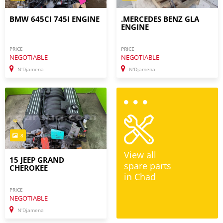
BMW 645CI 745I ENGINE
.MERCEDES BENZ GLA
ENGINE
PRICE
PRICE
NEGOTIABLE
NEGOTIABLE
N'Djamena
N'Djamena
8
View all
15 JEEP GRAND
spare parts
CHEROKEE
in Chad
PRICE
NEGOTIABLE
N'Djamena