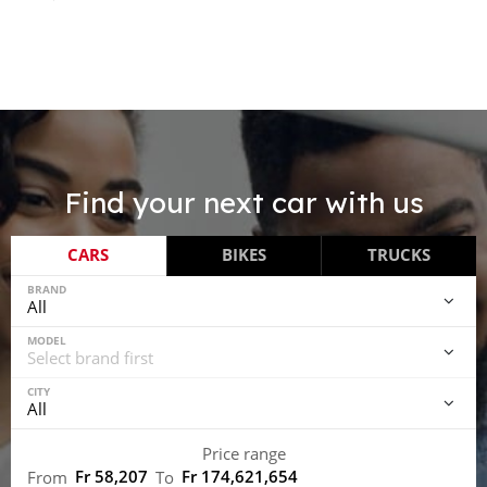
Find your next car with us
CARS
BIKES
TRUCKS
BRAND
MODEL
CITY
Price range
Fr 58,207
Fr 174,621,654
From
To