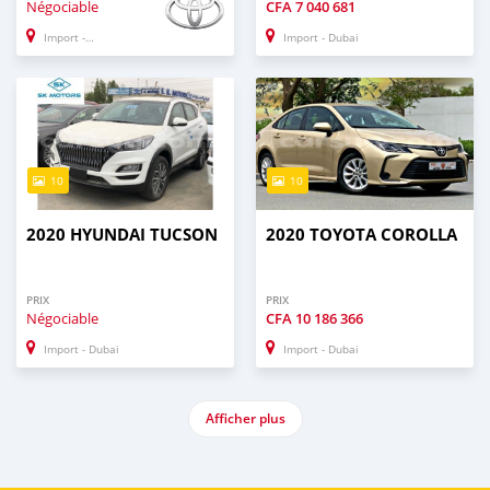
Négociable
CFA
7 040 681
Import - Dubai
Import - Dubai
10
10
2020 HYUNDAI TUCSON
2020 TOYOTA COROLLA
PRIX
PRIX
Négociable
CFA
10 186 366
Import - Dubai
Import - Dubai
Afficher plus