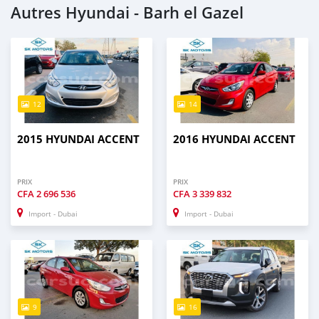
Autres Hyundai - Barh el Gazel
12
14
2015 HYUNDAI ACCENT
2016 HYUNDAI ACCENT
PRIX
PRIX
CFA
2 696 536
CFA
3 339 832
Import - Dubai
Import - Dubai
9
16