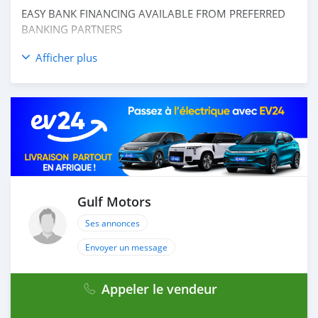
EASY BANK FINANCING AVAILABLE FROM PREFERRED
BANKING PARTNERS
_____________________________________
Afficher plus
CASH PURCHASE
---------------------------
DOCUMENTS REQUIRED
* EMIRATES ID
* DRIVING LICENSE
BANK FINANCE
------------------------
Employed:
Gulf Motors
* Salary Certificate
* 3 month bank statement with original stamp
Ses annonces
* Passport & Visa copies
Envoyer un message
* Emirates ID copy
—
Appeler le vendeur
Self Employed: