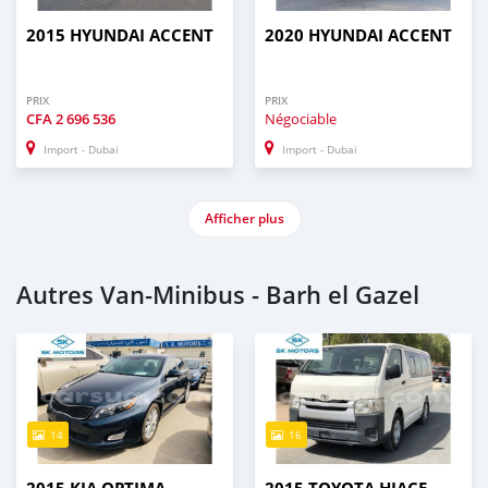
2015 HYUNDAI ACCENT
2020 HYUNDAI ACCENT
PRIX
PRIX
CFA
2 696 536
Négociable
Import - Dubai
Import - Dubai
Afficher plus
Autres Van‒Minibus - Barh el Gazel
14
16