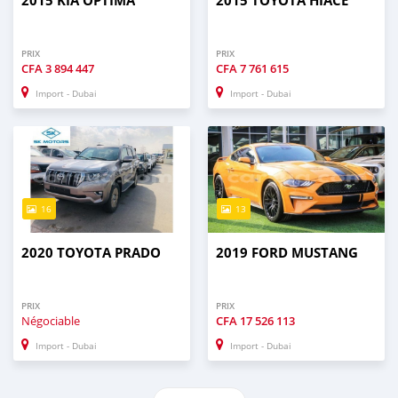
2015 KIA OPTIMA
2015 TOYOTA HIACE
PRIX
PRIX
CFA
3 894 447
CFA
7 761 615
Import - Dubai
Import - Dubai
16
13
2020 TOYOTA PRADO
2019 FORD MUSTANG
PRIX
PRIX
Négociable
CFA
17 526 113
Import - Dubai
Import - Dubai