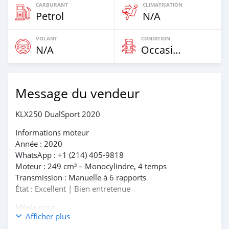
CARBURANT
CLIMATISATION
Petrol
N/A
VOLANT
CONDITION
N/A
Occasion
Message du vendeur
KLX250 DualSport 2020
Informations moteur
Année : 2020
WhatsApp : +1 (214) 405-9818
Moteur : 249 cm³ – Monocylindre, 4 temps
Transmission : Manuelle à 6 rapports
État : Excellent | Bien entretenue
Idéale pour :
Afficher plus
* Les chemins forestiers