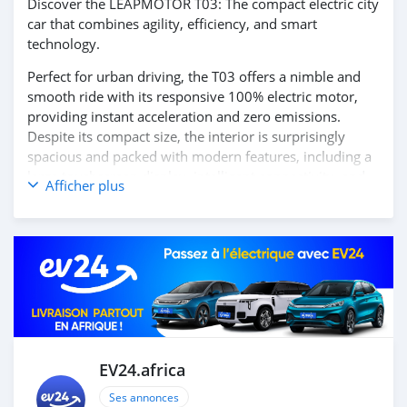
Discover the LEAPMOTOR T03: The compact electric city
car that combines agility, efficiency, and smart
technology.
Perfect for urban driving, the T03 offers a nimble and
smooth ride with its responsive 100% electric motor,
providing instant acceleration and zero emissions.
Despite its compact size, the interior is surprisingly
spacious and packed with modern features, including a
large touchscreen display, intelligent connectivity, and
Afficher plus
advanced driver-assistance systems to make every
journey safer and more convenient.
Experience the perfect blend of practicality and
innovation with the LEAPMOTOR T03.
Contact us today to learn more and schedule your test
drive!
EV24.africa
Ses annonces