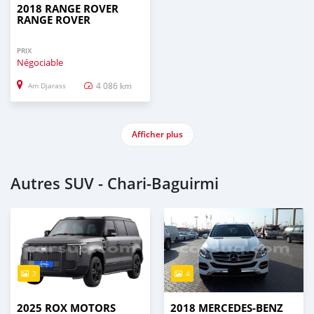
2018 RANGE ROVER
RANGE ROVER
PRIX
Négociable
4 086 km
Am Djarass
Afficher plus
Autres SUV - Chari-Baguirmi
3
4
2025 ROX MOTORS
2018 MERCEDES‒BENZ