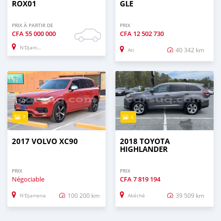
ROX01
GLE
PRIX À PARTIR DE
PRIX
CFA
55 000 000
CFA
12 502 730
N'Djamena
40 342 km
Ati
7
6
2017 VOLVO XC90
2018 TOYOTA
HIGHLANDER
PRIX
PRIX
Négociable
CFA
7 819 194
100 200 km
39 509 km
N'Djamena
Abéché