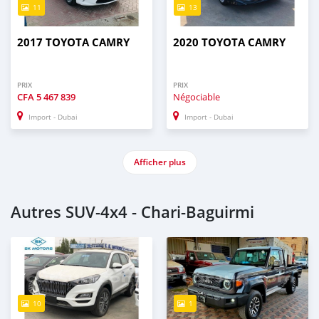
11
13
2017 TOYOTA CAMRY
2020 TOYOTA CAMRY
PRIX
PRIX
CFA
5 467 839
Négociable
Import - Dubai
Import - Dubai
Afficher plus
Autres SUV‒4x4 - Chari-Baguirmi
10
1