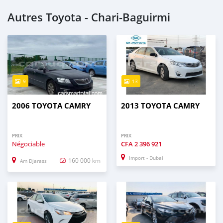
Autres Toyota - Chari-Baguirmi
9
13
2006 TOYOTA CAMRY
2013 TOYOTA CAMRY
PRIX
PRIX
Négociable
CFA
2 396 921
Import - Dubai
160 000 km
Am Djarass