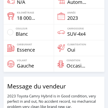
N/A
Automatique
KILOMÉTRAGE
ANNÉE
18 000 Km
2023
COULEUR
CARROSSERIE
Blanc
SUV‒4x4
CARBURANT
CLIMATISATION
Essence
Oui
VOLANT
CONDITION
Gauche
Occasion
Message du vendeur
2023 Toyota Camry Hybrid is in Good condition, very
perfect in and out, No accident record, no mechanical
problem very clean like brand new car.