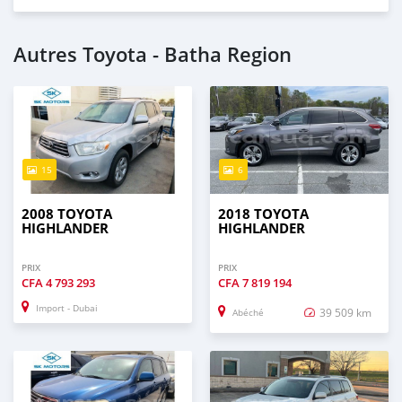
Autres Toyota - Batha Region
15
6
2008 TOYOTA
2018 TOYOTA
HIGHLANDER
HIGHLANDER
PRIX
PRIX
CFA
4 793 293
CFA
7 819 194
Import - Dubai
39 509 km
Abéché