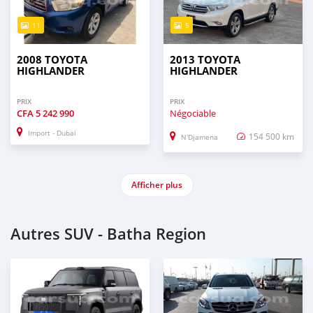
11
5
2008 TOYOTA
2013 TOYOTA
HIGHLANDER
HIGHLANDER
PRIX
PRIX
CFA
5 242 990
Négociable
Import - Dubai
154 500 km
N'Djamena
Afficher plus
Autres SUV - Batha Region