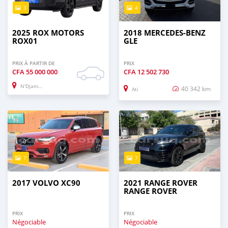
3
4
2025 ROX MOTORS
2018 MERCEDES‒BENZ
ROX01
GLE
PRIX À PARTIR DE
PRIX
CFA
55 000 000
CFA
12 502 730
N'Djamena
40 342 km
Ati
7
7
2017 VOLVO XC90
2021 RANGE ROVER
RANGE ROVER
PRIX
PRIX
Négociable
Négociable