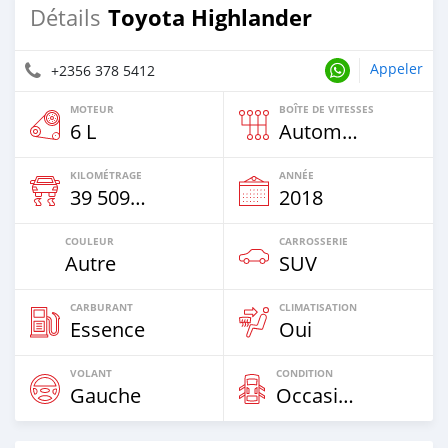
Toyota Highlander
Détails
Appeler
+2356 378 5412
MOTEUR
BOÎTE DE VITESSES
6 L
Automatique
KILOMÉTRAGE
ANNÉE
39 509 Km
2018
COULEUR
CARROSSERIE
Autre
SUV
CARBURANT
CLIMATISATION
Essence
Oui
VOLANT
CONDITION
Gauche
Occasion