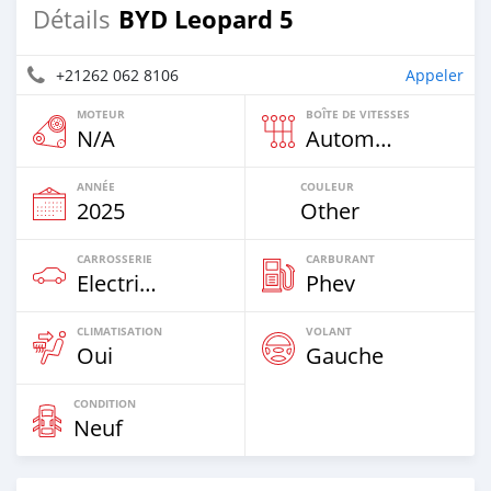
BYD Leopard 5
Détails
+21262 062 8106
Appeler
MOTEUR
BOÎTE DE VITESSES
N/A
Automatique
ANNÉE
COULEUR
2025
Other
CARROSSERIE
CARBURANT
Electric EV
Phev
CLIMATISATION
VOLANT
Oui
Gauche
CONDITION
Neuf