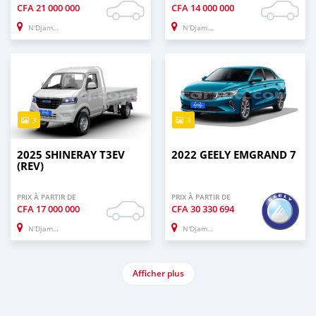
CFA
21 000 000
CFA
14 000 000
N'Djamena
N'Djamena
3
3
2025 SHINERAY T3EV
2022 GEELY EMGRAND 7
(REV)
PRIX À PARTIR DE
PRIX À PARTIR DE
CFA
17 000 000
CFA
30 330 694
N'Djamena
N'Djamena
Afficher plus