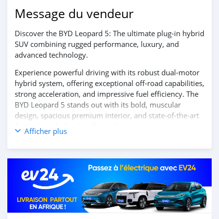
Message du vendeur
Discover the BYD Leopard 5: The ultimate plug-in hybrid
SUV combining rugged performance, luxury, and
advanced technology.
Experience powerful driving with its robust dual-motor
hybrid system, offering exceptional off-road capabilities,
strong acceleration, and impressive fuel efficiency. The
BYD Leopard 5 stands out with its bold, muscular
design, spacious premium interior, and state-of-the-art
features, including intelligent driver-assistance systems
Afficher plus
and a cutting-edge infotainment suite.
Contact us today to learn more and schedule your test
drive!