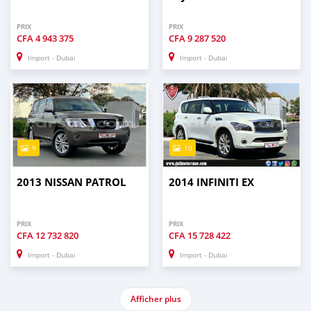
PRIX
PRIX
CFA
4 943 375
CFA
9 287 520
Import - Dubai
Import - Dubai
9
10
2013 NISSAN PATROL
2014 INFINITI EX
PRIX
PRIX
CFA
12 732 820
CFA
15 728 422
Import - Dubai
Import - Dubai
Afficher plus