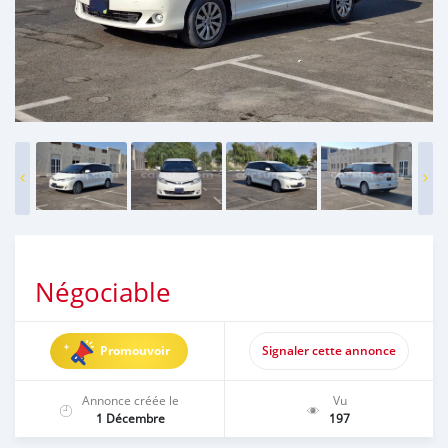
Négociable
Promouvoir
Signaler cette annonce
Annonce créée le
Vu
1 Décembre
197