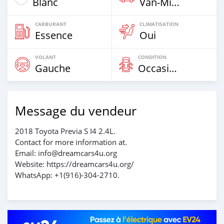
Blanc
Van‒Minibus
CARBURANT
CLIMATISATION
Essence
Oui
VOLANT
CONDITION
Gauche
Occasion
Message du vendeur
2018 Toyota Previa S I4 2.4L.
Contact for more information at.
Email: info@dreamcars4u.org
Website: https://dreamcars4u.org/
WhatsApp: ‪+1(916)-304-2710‬.