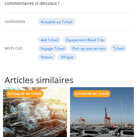
commentaires ci-dessous !
CATÉGORIES
Actualité au Tchad
4x4 Tchad
Équipement Road Trip
MOTS CLÉS
Voyage Tchad
Pick-up tout-terrain
Tchad
Voiture
Afrique
Articles similaires
ACTUALITÉ AU TCHAD
ACTUALITÉ AU TCHAD