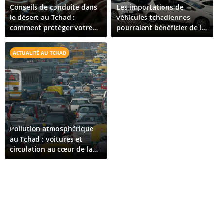
Conseils de conduite dans
Les importations de
le désert au Tchad :
véhicules tchadiennes
comment protéger votre
pourraient bénéficier de la
véhicule dans des
suspension par le
conditions extrêmes
Cameroun des règles de
ACTUALITÉ AU TCHAD
suivi des marchandises
Pollution atmosphérique
au Tchad : voitures et
circulation au cœur de la
crise