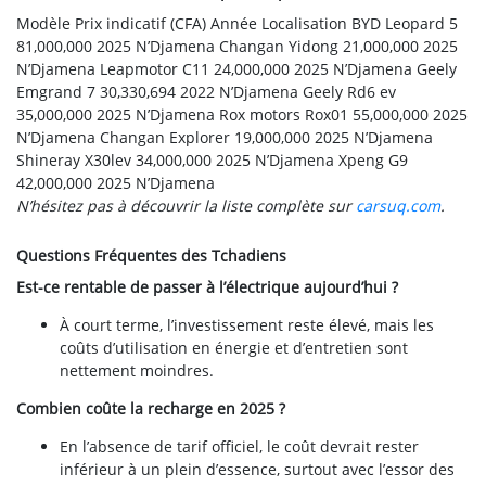
Modèle
Prix indicatif (CFA)
Année
Localisation
BYD Leopard 5
81,000,000
2025
N’Djamena
Changan Yidong
21,000,000
2025
N’Djamena
Leapmotor C11
24,000,000
2025
N’Djamena
Geely
Emgrand 7
30,330,694
2022
N’Djamena
Geely Rd6 ev
35,000,000
2025
N’Djamena
Rox motors Rox01
55,000,000
2025
N’Djamena
Changan Explorer
19,000,000
2025
N’Djamena
Shineray X30lev
34,000,000
2025
N’Djamena
Xpeng G9
42,000,000
2025
N’Djamena
N’hésitez pas à découvrir la liste complète sur
carsuq.com
.
Questions Fréquentes des Tchadiens
Est-ce rentable de passer à l’électrique aujourd’hui ?
À court terme, l’investissement reste élevé, mais les
coûts d’utilisation en énergie et d’entretien sont
nettement moindres.
Combien coûte la recharge en 2025 ?
En l’absence de tarif officiel, le coût devrait rester
inférieur à un plein d’essence, surtout avec l’essor des