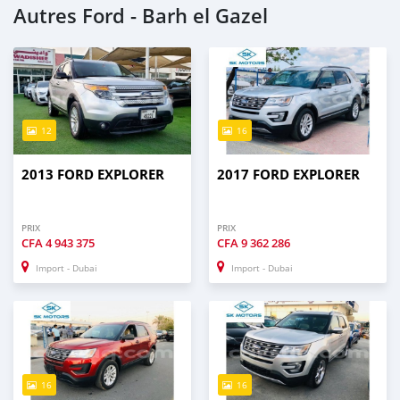
Autres Ford - Barh el Gazel
12
16
2013 FORD EXPLORER
2017 FORD EXPLORER
PRIX
PRIX
CFA
4 943 375
CFA
9 362 286
Import - Dubai
Import - Dubai
16
16