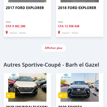
2017 FORD EXPLORER
2018 FORD EXPLORER
PRIX
PRIX
CFA
9 362 286
CFA
12 358 438
Import - Dubai
Import - Dubai
Afficher plus
Autres Sportive‒Coupé - Barh el Gazel
15
15