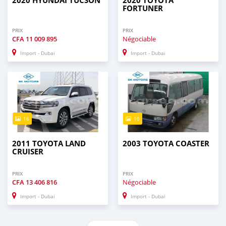
2020 HYUNDAI TUCSON
2020 TOYOTA
FORTUNER
PRIX
PRIX
CFA
11 009 895
Négociable
Import - Dubai
Import - Dubai
16
10
2011 TOYOTA LAND
2003 TOYOTA COASTER
CRUISER
PRIX
PRIX
CFA
13 406 816
Négociable
Import - Dubai
Import - Dubai