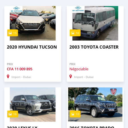
15
10
2020 HYUNDAI TUCSON
2003 TOYOTA COASTER
PRIX
PRIX
CFA
11 009 895
Négociable
Import - Dubai
Import - Dubai
16
10