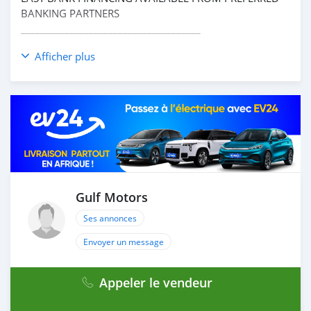
BANKING PARTNERS
_____________________________________
CASH PURCHASE
Afficher plus
---------------------------
DOCUMENTS REQUIRED
* EMIRATES ID
* DRIVING LICENSE
BANK FINANCE
------------------------
Employed:
* Salary Certificate
Gulf Motors
* 3 month bank statement with original stamp
* Passport & Visa copies
Ses annonces
* Emirates ID copy
Envoyer un message
—
Self Employed:
Appeler le vendeur
* Trade License