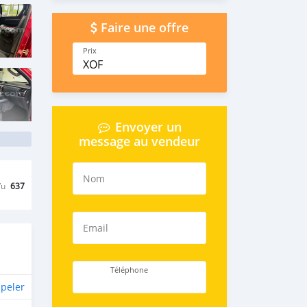
Faire une offre
Prix
XOF
Envoyer un
message au vendeur
Nom
Vu
637
Email
Téléphone
peler