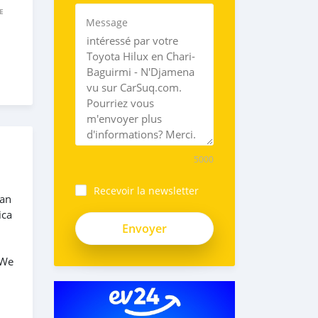
E
Message
5000
Recevoir la newsletter
ean
ica
 We