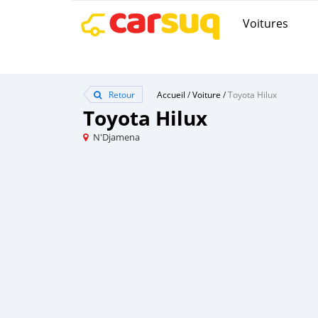
Voitures
Retour
Accueil
/
Voiture
/
Toyota Hilux
Toyota Hilux
N'Djamena