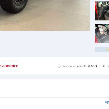
te annonce
Annonce créée le
8 Août
Ap