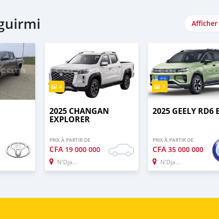
aguirmi
Afficher
4
3
2025 CHANGAN
2025 GEELY RD6 
EXPLORER
PRIX À PARTIR DE
PRIX À PARTIR DE
CFA
CFA
19 000 000
35 000 000
N'Djamena
N'Djamena