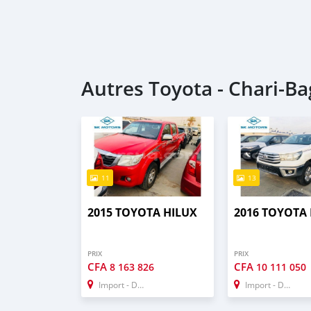
Autres Toyota - Chari-B
11
13
2015 TOYOTA HILUX
2016 TOYOTA
PRIX
PRIX
CFA
CFA
8 163 826
10 111 050
Import - Dubai
Import - Dubai