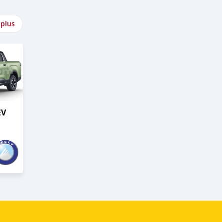
 plus
EV