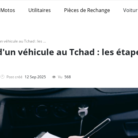
Motos
Utilitaires
Pièces de Rechange
Voitur
Transfert de propriété d'un véhicule au Tchad : les étapes légales à suivre
d'un véhicule au Tchad : les étap
Post créé
12 Sep 2025
Vu
568