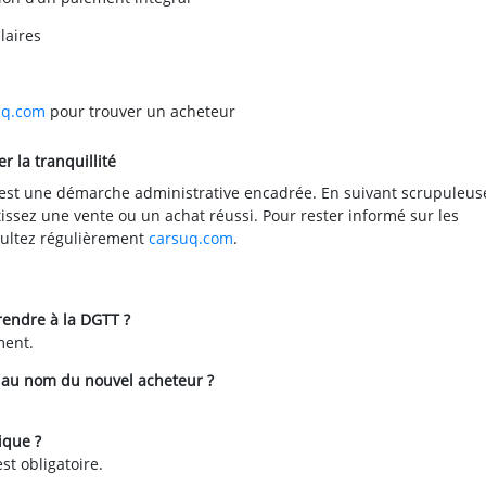
laires
uq.com
pour trouver un acheteur
r la tranquillité
d est une démarche administrative encadrée. En suivant scrupuleu
antissez une vente ou un achat réussi. Pour rester informé sur les
ultez régulièrement
carsuq.com
.
 rendre à la DGTT ?
ment.
le au nom du nouvel acheteur ?
ique ?
st obligatoire.