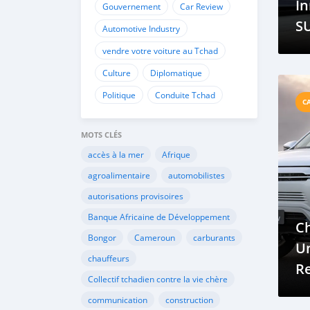
In
Gouvernement
Car Review
SU
Automotive Industry
vendre votre voiture au Tchad
Culture
Diplomatique
Politique
Conduite Tchad
C
MOTS CLÉS
accès à la mer
Afrique
agroalimentaire
automobilistes
autorisations provisoires
Banque Africaine de Développement
Ch
Bongor
Cameroun
carburants
Un
chauffeurs
R
Collectif tchadien contre la vie chère
Hi
communication
construction