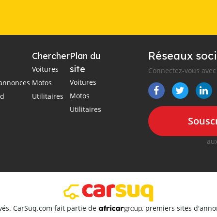
Réseaux soci
Chercher
Plan du
site
Voitures
Connectez-vous avec 
Voitures
s annonces
Motos
Motos
ad
Utilitaires
Utilitaires
Souscr
aux
vés. CarSuq.com fait partie de
, premiers sites d'ann