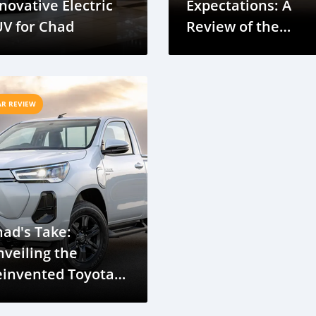
novative Electric
Expectations: A
V for Chad
Review of the
Hyundai Elantra
AR REVIEW
ad's Take:
veiling the
einvented Toyota
lux for 2022