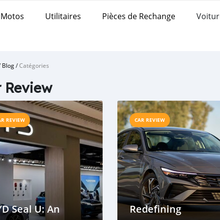
Motos
Utilitaires
Pièces de Rechange
Voitur
/
Blog
/
Catégories
 Review
AR REVIEW
CAR REVIEW
D Seal U: An
Redefining