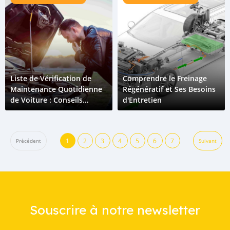
Liste de Vérification de
Comprendre le Freinage
Maintenance Quotidienne
Régénératif et Ses Besoins
de Voiture : Conseils
d'Entretien
Rapides pour les
Propriétaires de Voitures
Occupés au Tchad
1
2
3
4
5
6
7
Précédent
Suivant
Souscrire à notre newsletter