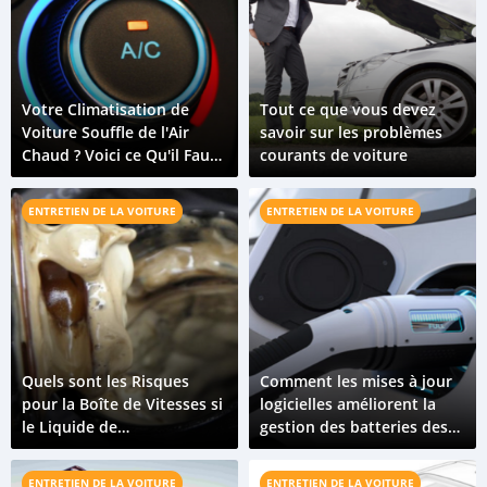
Votre Climatisation de
Tout ce que vous devez
Voiture Souffle de l'Air
savoir sur les problèmes
Chaud ? Voici ce Qu'il Faut
courants de voiture
Faire
ENTRETIEN DE LA VOITURE
ENTRETIEN DE LA VOITURE
Quels sont les Risques
Comment les mises à jour
pour la Boîte de Vitesses si
logicielles améliorent la
le Liquide de
gestion des batteries des
Refroidissement se
véhicules électriques
Mélange à l'Huile Moteur ?
ENTRETIEN DE LA VOITURE
ENTRETIEN DE LA VOITURE