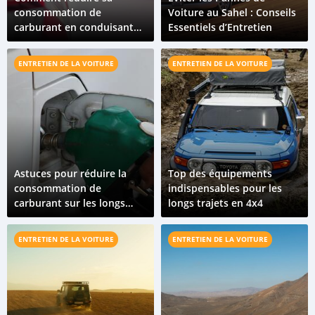
consommation de
Voiture au Sahel : Conseils
carburant en conduisant
Essentiels d’Entretien
au Tchad
ENTRETIEN DE LA VOITURE
ENTRETIEN DE LA VOITURE
Astuces pour réduire la
Top des équipements
consommation de
indispensables pour les
carburant sur les longs
longs trajets en 4x4
trajets
ENTRETIEN DE LA VOITURE
ENTRETIEN DE LA VOITURE