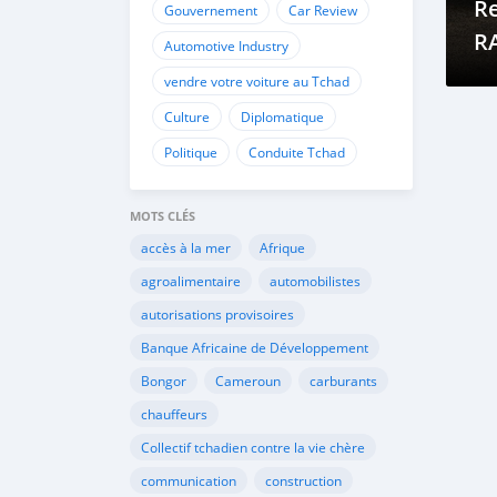
Re
Gouvernement
Car Review
R
Automotive Industry
vendre votre voiture au Tchad
Culture
Diplomatique
Politique
Conduite Tchad
MOTS CLÉS
accès à la mer
Afrique
agroalimentaire
automobilistes
autorisations provisoires
Banque Africaine de Développement
Bongor
Cameroun
carburants
chauffeurs
Collectif tchadien contre la vie chère
communication
construction