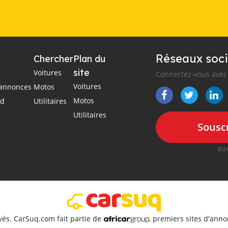
Réseaux soci
Chercher
Plan du
site
Voitures
Connectez-vous avec 
Voitures
s annonces
Motos
Motos
ad
Utilitaires
Utilitaires
Souscr
aux
vés. CarSuq.com fait partie de
, premiers sites d'ann