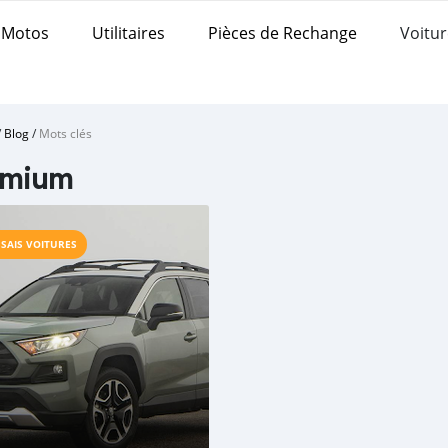
Motos
Utilitaires
Pièces de Rechange
Voitur
/
Blog
/
Mots clés
emium
SSAIS VOITURES