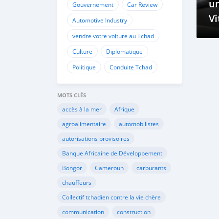
u
Gouvernement
Car Review
Vi
Automotive Industry
D
vendre votre voiture au Tchad
Culture
Diplomatique
Politique
Conduite Tchad
MOTS CLÉS
accès à la mer
Afrique
agroalimentaire
automobilistes
autorisations provisoires
Banque Africaine de Développement
Bongor
Cameroun
carburants
chauffeurs
Collectif tchadien contre la vie chère
communication
construction