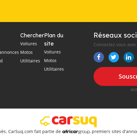
Réseaux soci
Chercher
Plan du
site
Voitures
Connectez-vous avec 
Voitures
s annonces
Motos
Motos
ad
Utilitaires
Utilitaires
Souscr
aux
vés. CarSuq.com fait partie de
, premiers sites d'ann