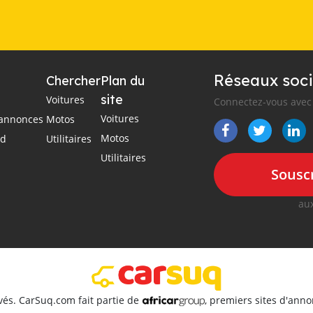
Réseaux soci
Chercher
Plan du
site
Voitures
Connectez-vous avec 
Voitures
s annonces
Motos
Motos
ad
Utilitaires
Utilitaires
Souscr
aux
vés. CarSuq.com fait partie de
, premiers sites d'ann