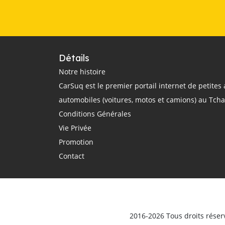
Installez le bouchon de gaz verrouillable
le bouchon de gaz
le bouchon de gaz non verrouillable
Dérapage de la voiture
Détails
trop d'accélération
roue bloquée
Notre histoire
CarSuq est le premier portail internet de petite
pression latérale
automobiles (voitures, motos et camions) au Tch
contrôle de la direction
Conditions Générales
Soupape de ventilation positive du carter
Vie Privée
symptômes
comment réparer
Promotion
accélération brutale
fuites d'huile
Contact
ratés d'allumage au ralenti
mauvaise économie de carburant
Batterie plomb-acide
Lithium-Ion
Efficacité du travail
Densité d'énergie
2016-2026 Tous droits réser
Taux de charge
Étape par étape