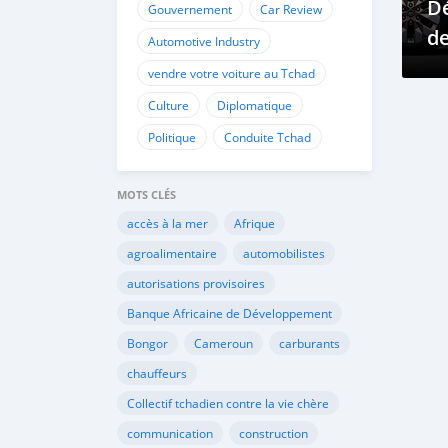
Dé
Gouvernement
Car Review
de
Automotive Industry
au
vendre votre voiture au Tchad
Culture
Diplomatique
Politique
Conduite Tchad
MOTS CLÉS
accès à la mer
Afrique
agroalimentaire
automobilistes
autorisations provisoires
Banque Africaine de Développement
Bongor
Cameroun
carburants
chauffeurs
Collectif tchadien contre la vie chère
communication
construction