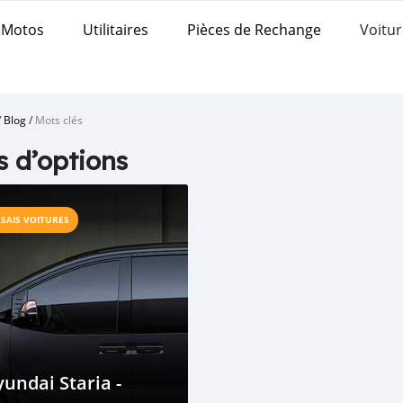
Motos
Utilitaires
Pièces de Rechange
Voitur
/
Blog
/
Mots clés
s d’options
SSAIS VOITURES
undai Staria -