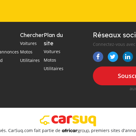
Réseaux soci
Chercher
Plan du
site
Voitures
Connectez-vous avec 
Voitures
s annonces
Motos
Motos
ad
Utilitaires
Utilitaires
Souscr
aux
vés. CarSuq.com fait partie de
, premiers sites d'ann