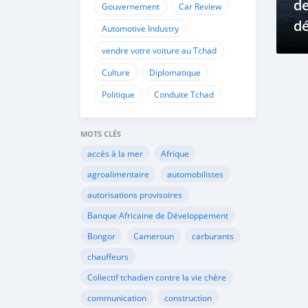
de
Gouvernement
Car Review
dé
Automotive Industry
a
vendre votre voiture au Tchad
Culture
Diplomatique
Politique
Conduite Tchad
MOTS CLÉS
accès à la mer
Afrique
agroalimentaire
automobilistes
autorisations provisoires
Banque Africaine de Développement
Bongor
Cameroun
carburants
chauffeurs
Collectif tchadien contre la vie chère
communication
construction