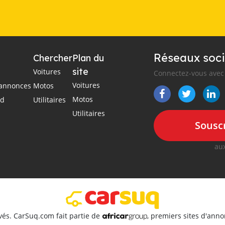
Réseaux soci
Chercher
Plan du
site
Voitures
Connectez-vous avec 
Voitures
s annonces
Motos
Motos
ad
Utilitaires
Utilitaires
Souscr
aux
vés. CarSuq.com fait partie de
, premiers sites d'ann