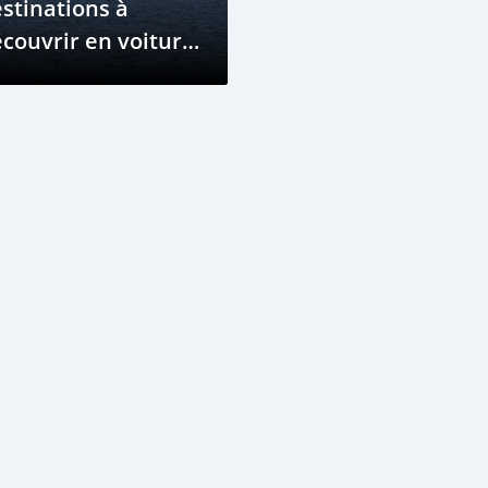
stinations à
couvrir en voiture
u Tchad