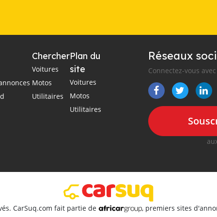
Réseaux soci
Chercher
Plan du
site
Voitures
Connectez-vous avec 
Voitures
s annonces
Motos
Motos
ad
Utilitaires
Utilitaires
Souscr
aux
vés. CarSuq.com fait partie de
, premiers sites d'ann