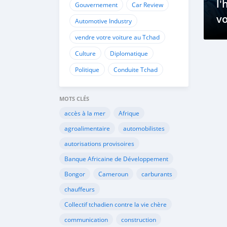
l'
Gouvernement
Car Review
vo
Automotive Industry
c
vendre votre voiture au Tchad
Culture
Diplomatique
Politique
Conduite Tchad
MOTS CLÉS
accès à la mer
Afrique
agroalimentaire
automobilistes
autorisations provisoires
Banque Africaine de Développement
Bongor
Cameroun
carburants
chauffeurs
Collectif tchadien contre la vie chère
communication
construction