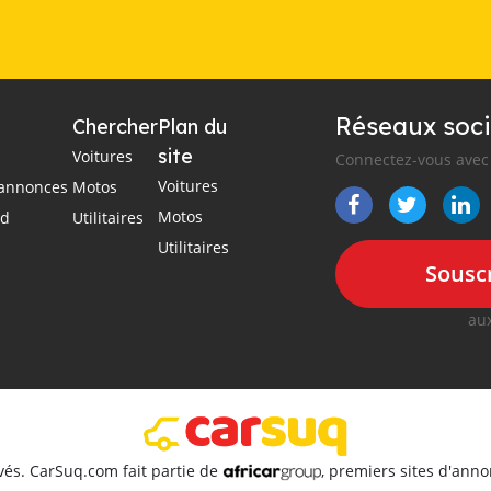
Réseaux soci
Chercher
Plan du
site
Voitures
Connectez-vous avec 
Voitures
s annonces
Motos
Motos
ad
Utilitaires
Utilitaires
Souscr
aux
vés. CarSuq.com fait partie de
, premiers sites d'ann