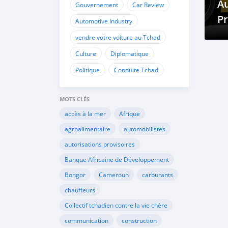
A
Gouvernement
Car Review
P
Automotive Industry
vendre votre voiture au Tchad
Culture
Diplomatique
Politique
Conduite Tchad
MOTS CLÉS
accès à la mer
Afrique
agroalimentaire
automobilistes
autorisations provisoires
Banque Africaine de Développement
Bongor
Cameroun
carburants
chauffeurs
Collectif tchadien contre la vie chère
communication
construction