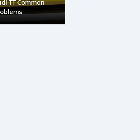
udi TT Common
roblems