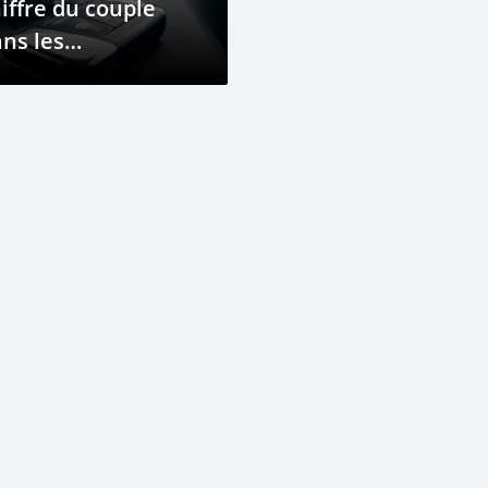
iffre du couple
ns les
écifications d'un
hicule et pourquoi
t-il important ?