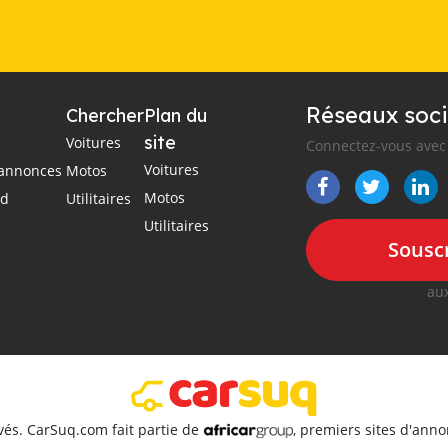
Réseaux soci
Chercher
Plan du
site
Voitures
Connectez-vous avec 
Voitures
s annonces
Motos
Motos
ad
Utilitaires
Utilitaires
Souscr
aux
vés. CarSuq.com fait partie de
, premiers sites d'ann