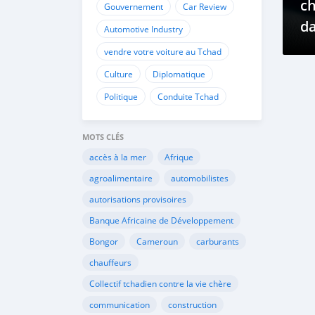
ch
Gouvernement
Car Review
da
Automotive Industry
sp
vendre votre voiture au Tchad
vé
Culture
Diplomatique
es
Politique
Conduite Tchad
MOTS CLÉS
accès à la mer
Afrique
agroalimentaire
automobilistes
autorisations provisoires
Banque Africaine de Développement
Bongor
Cameroun
carburants
chauffeurs
Collectif tchadien contre la vie chère
communication
construction